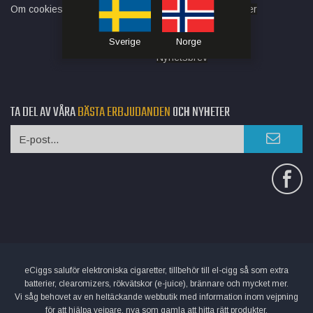
Om cookies
Artiklar om e-cigaretter
Integitetspolicy
Nyheter
Sverige
Norge
Nyhetsbrev
TA DEL AV VÅRA
BÄSTA ERBJUDANDEN
OCH NYHETER
eCiggs saluför elektroniska cigaretter, tillbehör till el-cigg så som extra
batterier, clearomizers, rökvätskor (e-juice), brännare och mycket mer.
Vi såg behovet av en heltäckande webbutik med information inom vejpning
för att hjälpa vejpare, nya som gamla att hitta rätt produkter.