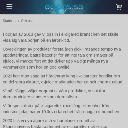
Startsida
»
Om oss
I början av 2013 gav vi oss in i e-cigarett branschen det skulle
visa sig vara början på en lärorik tid.
Utvecklingen av produkter första åren gick i rasande tempo nya
uppdateringar, bättre batterier för att inte tala om smaker på
ejuice, vi märkte fort att det dyker upp väldigt många nya
varumärken som höll en god kvalité.
2020 kan man säga att hårdvaran kring e-cigaretter handlar om
en del stora aktörer, e-juice marknaden har ett helt enormt utbud.
Vi på eCiggs väljer nogrant ut våra produkter, vi saluför
dom produkter vi anser vara dom bästa.
Vi är specialister på e-cigaretter med lång erfarenhet från
industrin, idag har vi 10 års erfarenhet från e-cigarett branchen.
2020 fick vi nya ägare och vi har planer om ett av
Skandinaviens bästa sortiment av ecigaretter och ejuice.