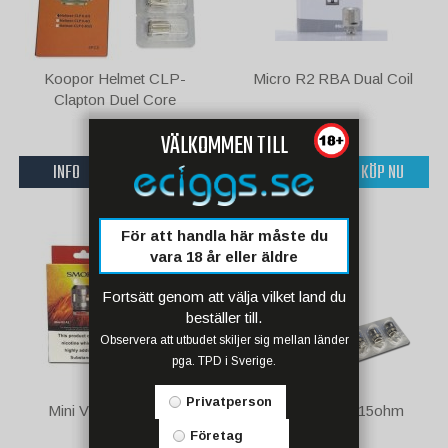
Koopor Helmet CLP-
Micro R2 RBA Dual Coil
Clapton Duel Core
15 kr
50 kr
VÄLKOMMEN TILL
INFO
KÖP NU
INFO
KÖP NU
För att handla här måste du
vara 18 år eller äldre
Fortsätt genom att välja vilket land du
beställer till.
Observera att utbudet skiljer sig mellan länder
pga. TPD i Sverige.
Privatperson
Mini V2 A2 - 0.2ohm
Mini V2 A3 - 0.15ohm
Företag