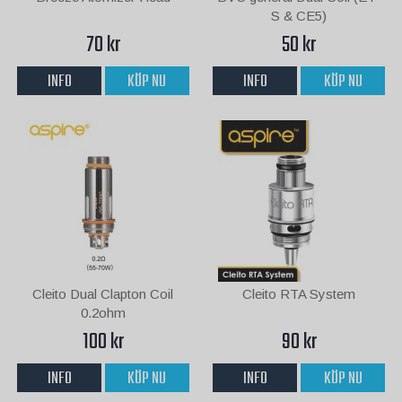
S & CE5)
70 kr
50 kr
INFO
KÖP NU
INFO
KÖP NU
Cleito Dual Clapton Coil
Cleito RTA System
0.2ohm
100 kr
90 kr
INFO
KÖP NU
INFO
KÖP NU