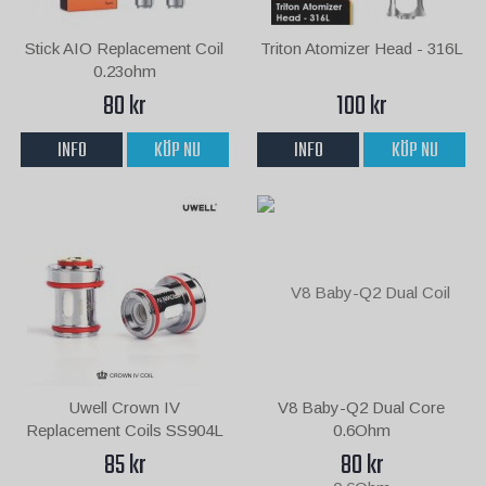
Stick AIO Replacement Coil
Triton Atomizer Head - 316L
0.23ohm
80 kr
100 kr
INFO
KÖP NU
INFO
KÖP NU
Uwell Crown IV
V8 Baby-Q2 Dual Core
Replacement Coils SS904L
0.6Ohm
0.2Ohm
85 kr
80 kr