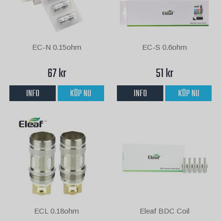
EC-N 0.15ohm
EC-S 0.6ohm
67 kr
51 kr
INFO
KÖP NU
INFO
KÖP NU
ECL 0.18ohm
Eleaf BDC Coil