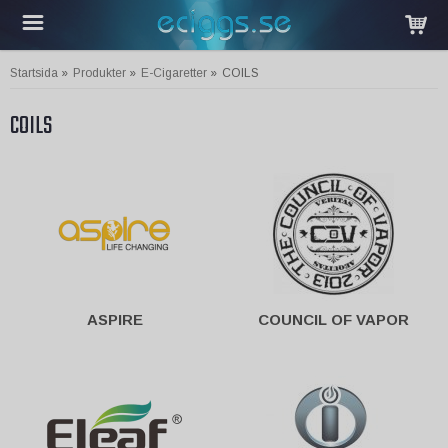
Startsida
»
Produkter
»
E-Cigaretter
»
COILS
COILS
ASPIRE
COUNCIL OF VAPOR