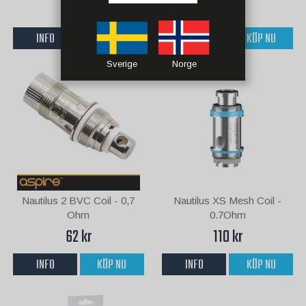
80 kr
80 kr
INFO
KÖP NU
INFO
KÖP NU
Sverige
Norge
Nautilus 2 BVC Coil - 0,7
Nautilus XS Mesh Coil -
Ohm
0.7Ohm
62 kr
110 kr
INFO
KÖP NU
INFO
KÖP NU