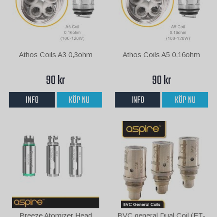
Athos Coils A3 0,3ohm
Athos Coils A5 0,16ohm
90 kr
90 kr
INFO
KÖP NU
INFO
KÖP NU
Breeze Atomizer Head
BVC general Dual Coil (ET-