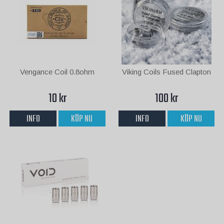
Vengance Coil 0.8ohm
Viking Coils Fused Clapton
10 kr
100 kr
INFO
KÖP NU
INFO
KÖP NU