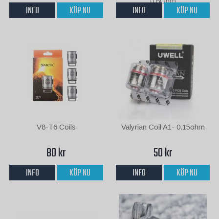
INFO
KÖP NU
INFO
KÖP NU
V8-T6 Coils
Valyrian Coil A1- 0.15ohm
80 kr
50 kr
INFO
KÖP NU
INFO
KÖP NU