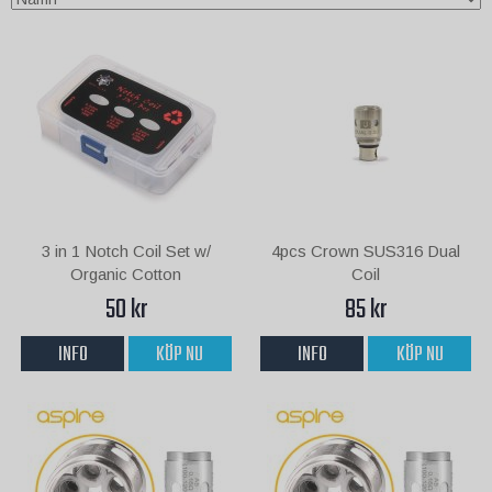
3 in 1 Notch Coil Set w/
4pcs Crown SUS316 Dual
Organic Cotton
Coil
50 kr
85 kr
INFO
KÖP NU
INFO
KÖP NU