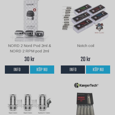
NORD 2 Nord Pod 2ml &
Notch coil
NORD 2 RPM pod 2ml
30 kr
20 kr
INFO
KÖP NU
INFO
KÖP NU