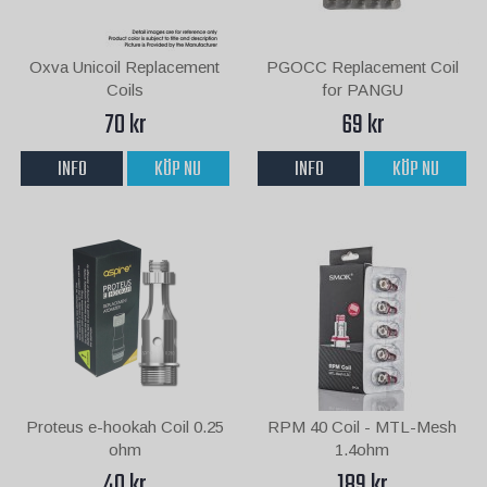
Oxva Unicoil Replacement
PGOCC Replacement Coil
Coils
for PANGU
70 kr
69 kr
INFO
KÖP NU
INFO
KÖP NU
Proteus e-hookah Coil 0.25
RPM 40 Coil - MTL-Mesh
ohm
1.4ohm
40 kr
189 kr