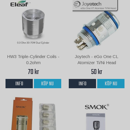
HW3 Triple-Cylinder Coils -
Joytech - eGo One CL
0.2ohm
Atomizer Ti/Ni Head
70 kr
50 kr
INFO
KÖP NU
INFO
KÖP NU