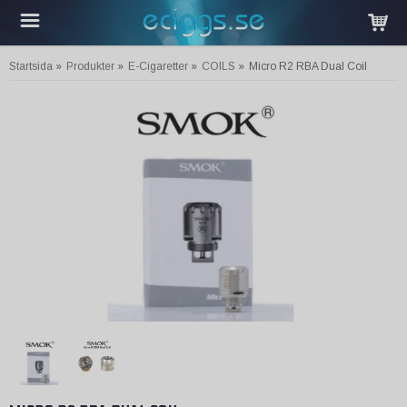
Startsida
»
Produkter
»
E-Cigaretter
»
COILS
»
Micro R2 RBA Dual Coil