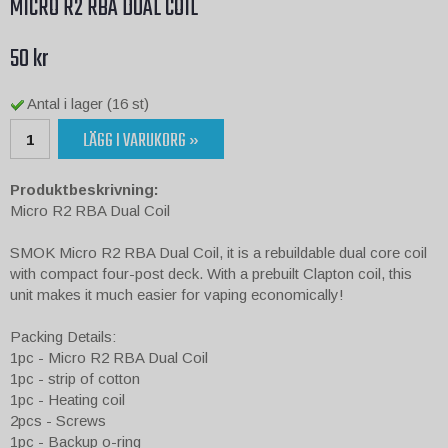
MICRO R2 RBA DUAL COIL
50 kr
Antal i lager (16 st)
LÄGG I VARUKORG »
Produktbeskrivning:
Micro R2 RBA Dual Coil
SMOK Micro R2 RBA Dual Coil, it is a rebuildable dual core coil
with compact four-post deck. With a prebuilt Clapton coil, this
unit makes it much easier for vaping economically!
Packing Details:
1pc - Micro R2 RBA Dual Coil
1pc - strip of cotton
1pc - Heating coil
2pcs - Screws
1pc - Backup o-ring