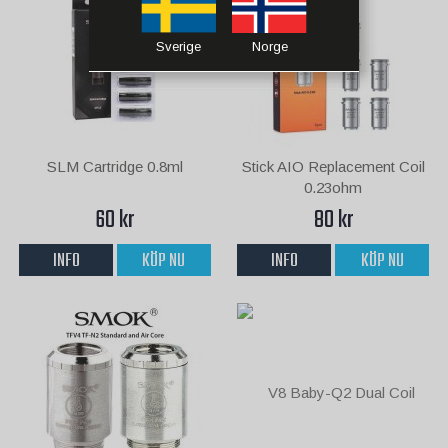
Sverige
Norge
SLM Cartridge 0.8ml
Stick AIO Replacement Coil
0.23ohm
60 kr
80 kr
INFO
KÖP NU
INFO
KÖP NU