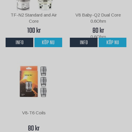
TF-N2 Standard and Air
V8 Baby-Q2 Dual Core
Core
0.6Ohm
100 kr
80 kr
INFO
KÖP NU
INFO
KÖP NU
V8-T6 Coils
80 kr