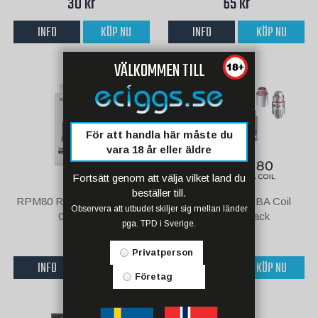
30 kr
65 kr
INFO
KÖP NU
INFO
KÖP NU
VÄLKOMMEN TILL
För att handla här måste du
vara 18 år eller äldre
Fortsätt genom att välja vilket land du
beställer till.
RPM80 RGC Conical Mesh
RPM80 RGC RBA Coil
Observera att utbudet skiljer sig mellan länder
0.17 Ohm
0.6ohm/1pack
pga. TPD i Sverige.
90 kr
60 kr
Privatperson
INFO
KÖP NU
INFO
KÖP NU
Företag