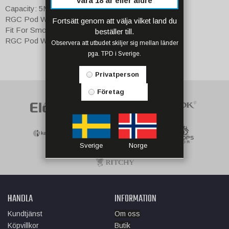
vara 18 år eller äldre
Capacity: 5ML
RGC Pod With Conical Mesh Coil 0.17ohm
Fortsätt genom att välja vilket land du
Fit For Smok RPM 80, Smok RPM80 Pro
beställer till.
RGC Pod With Adjustable Airflow Design
Observera att utbudet skiljer sig mellan länder
pga. TPD i Sverige.
Privatperson
Företag
Sverige
Norge
HANDLA
INFORMATION
Kundtjänst
Om oss
Köpvillkor
Butik