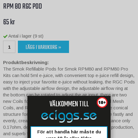
RPM 80 RGC POD
65 kr
Antal i lager (9 st)
LÄGG I VARUKORG »
Produktbeskrivning:
The Smok Refillable Pods for Smok RPM80 and RPM80 Pro
Kits can hold 5ml e-juice, with convenient top e-juice refill design,
easy to inject your favorite e-juice without leaking. the RGC Pods
with the adjustable airflow design, the adjustable airflow ring at
the bottom can be rotated to adjust the air input. there are two
VÄLKOMMEN TILL
new Coils for the Smok RGC Pods, the RGC Conical Mesh
Coils, and RGC RBA. the Conical Mesh Coils with the conical
structure for the large heating area will heat the e-juice fastly and
evenly, creating an unparalleled burst flavor. the resistance only
0.17ohm, delivers the fast heating rate, intense vapor production,
För att handla här måste du
and superb flavor output.