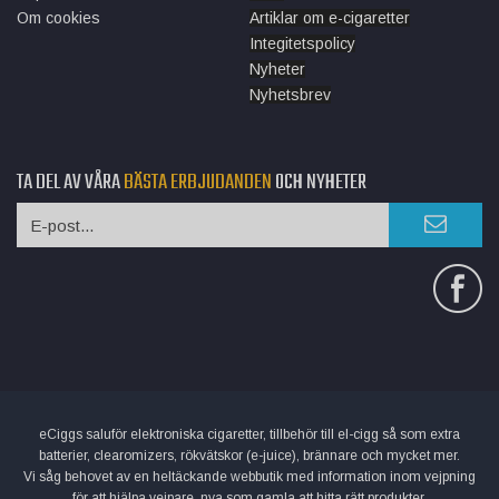
Om cookies
Artiklar om e-cigaretter
Integitetspolicy
Nyheter
Nyhetsbrev
TA DEL AV VÅRA
BÄSTA ERBJUDANDEN
OCH NYHETER
eCiggs saluför elektroniska cigaretter, tillbehör till el-cigg så som extra
batterier, clearomizers, rökvätskor (e-juice), brännare och mycket mer.
Vi såg behovet av en heltäckande webbutik med information inom vejpning
för att hjälpa vejpare, nya som gamla att hitta rätt produkter.