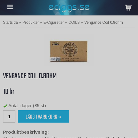
Startsida
»
Produkter
»
E-Cigaretter
»
COILS
»
Vengance Coil 0.8ohm
VENGANCE COIL 0.8OHM
10 kr
Antal i lager (85 st)
LÄGG I VARUKORG »
Produktbeskrivning: