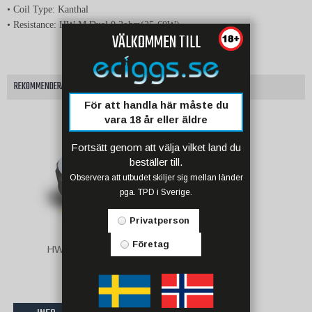
• Coil Type: Kanthal
• Resistance: HW-M Dual 0.2ohm(25-60W)
VÄLKOMMEN TILL
REKOMMENDERADE TILLBEHÖR TILL DENNA PRODUKT
För att handla här måste du
vara 18 år eller äldre
Fortsätt genom att välja vilket land du
beställer till.
Observera att utbudet skiljer sig mellan länder
pga. TPD i Sverige.
Privatperson
Företag
HW-N 0,2 Coil
78 kr