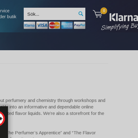
rvice
0
der butik
 about perfumery and chemistry through workshops and
ckly into an informative and dependable online
rated flavor liquids. We’re also a storefront for the
s: “The Perfumer’s Apprentice” and “The Flavor