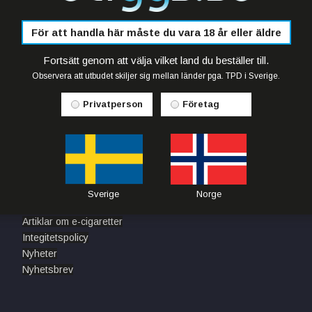
eam of people, and orders can include any combination of flavors a
För att handla här måste du vara 18 år eller äldre
Till Kassan
Fortsätt genom att välja vilket land du beställer till.
Observera att utbudet skiljer sig mellan länder pga. TPD i Sverige.
Privatperson
Företag
INFORMATION
TA D
Om oss
Sverige
Norge
Butik
Artiklar om e-cigaretter
Integitetspolicy
Nyheter
Nyhetsbrev