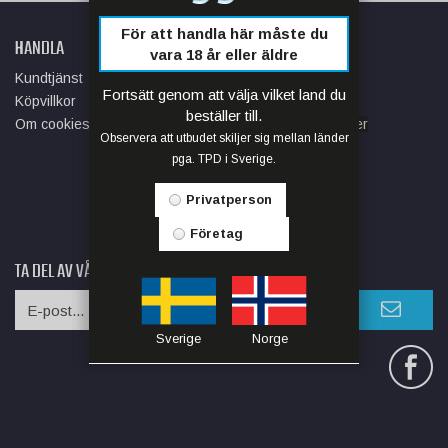
För att handla här måste du
HANDLA
INFORMATION
vara 18 år eller äldre
Kundtjänst
Om oss
Fortsätt genom att välja vilket land du
Köpvillkor
Butik
beställer till.
Om cookies
Artiklar om e-cigaretter
Observera att utbudet skiljer sig mellan länder
Integitetspolicy
pga. TPD i Sverige.
Nyheter
Nyhetsbrev
Privatperson
Företag
TA DEL AV VÅRA
BÄSTA ERBJUDANDEN
OCH NYHETER
Sverige
Norge