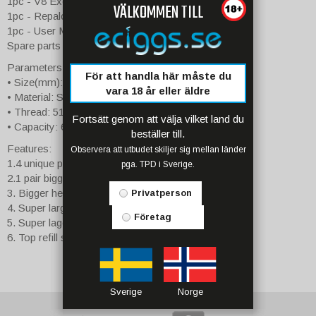
1pc - V8 Exclusive Turbo RBA Head (0.28ohm)
VÄLKOMMEN TILL
1pc - Repalcement Glass Tube
1pc - User Manual
Spare parts
Parameters:
För att handla här måste du
• Size(mm): 24.5 x 50
vara 18 år eller äldre
• Material: SS
• Thread: 510
Fortsätt genom att välja vilket land du
• Capacity: 6ml (with T8-Q4)
beställer till.
Features:
Observera att utbudet skiljer sig mellan länder
1.4 unique patented turbo engines
pga. TPD i Sverige.
2.1 pair bigger bottom air slots
3. Bigger heating air tube
Privatperson
4. Super large caliber delrin drip tip
Företag
5. Super lager e-juice refill-slot & central air slot
6. Top refill system
Sverige
Norge