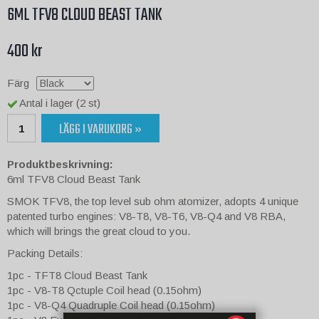
6ML TFV8 CLOUD BEAST TANK
400 kr
Färg
Antal i lager (2 st)
LÄGG I VARUKORG »
Produktbeskrivning:
6ml TFV8 Cloud Beast Tank
SMOK TFV8, the top level sub ohm atomizer, adopts 4 unique
patented turbo engines: V8-T8, V8-T6, V8-Q4 and V8 RBA,
which will brings the great cloud to you.
Packing Details:
1pc - TFT8 Cloud Beast Tank
1pc - V8-T8 Qctuple Coil head (0.15ohm)
1pc - V8-Q4 Quadruple Coil head (0.15ohm)