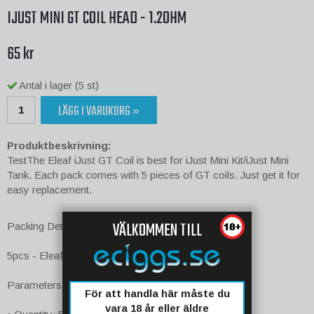
IJUST MINI GT COIL HEAD - 1.2OHM
65 kr
Antal i lager (5 st)
LÄGG I VARUKORG »
Produktbeskrivning:
TestThe Eleaf iJust GT Coil is best for iJust Mini Kit/iJust Mini
Tank. Each pack comes with 5 pieces of GT coils. Just get it for
easy replacement.
VÄLKOMMEN TILL
Packing Details:
5pcs - Eleaf iJust Mini GT Coil
Parameters:
För att handla här måste du
vara 18 år eller äldre