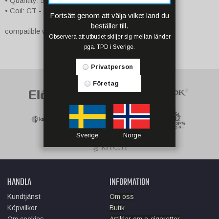
• Quantity: 5pcs/pack
• Coil: GT - 1.2ohm
Fortsätt genom att välja vilket land du
beställer till.
compatible with iJust Mini Kit/iJust Mini Tank
Observera att utbudet skiljer sig mellan länder
pga. TPD i Sverige.
Privatperson
Företag
Sverige
Norge
HANDLA
INFORMATION
Kundtjänst
Om oss
Köpvillkor
Butik
Om cookies
Artiklar om e-cigaretter