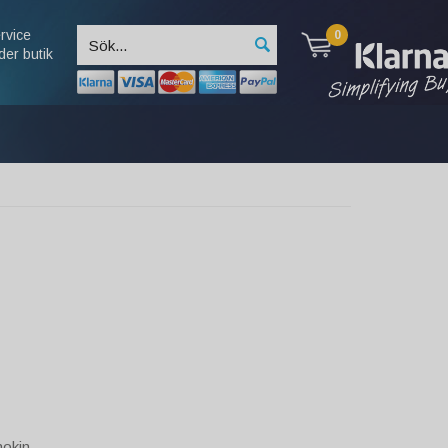
rvice
0
der butik
nokin