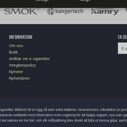
INFORMATION
TA D
Om oss
Butik
Artiklar om e-cigaretter
Integitetspolicy
Nyheter
Nyhetsbrev
garetter, tillbehör till el-cigg så som extra batterier, clearomizers, rökvätskor (e-j
äckande webbutik med information inom vejpning för att hjälpa vejpare, nya som gamla
et saknas en hel del, och vår målsättning blev direkt att fylla ut denna glipa, samt