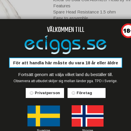
Features
Spare Head Resistance 1.5 ohm
Easy to assemble
Rebuildable
VÄLKOMMEN TILL
Compatibility
For use with the iClear 30 Dual Coil Cle
Easy to replace, simply screw off the ol
As soon as your liquid becomes brownish
your dual coils.
För att handla här måste du vara 18 år eller äldre
1pcs
Fortsätt genom att välja vilket land du beställer till.
Observera att utbudet skiljer sig mellan länder pga. TPD i Sverige.
Privatperson
Företag
Sverige
Norge