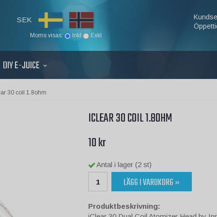
Kundse
SEK
Öppetti
Moms visas:
Inkl
Exkl
DIY E-JUICE
ear 30 coil 1.8ohm
ICLEAR 30 COIL 1.8OHM
10 kr
Antal i lager (2 st)
LÄGG I VARUKORG »
Produktbeskrivning:
iClear 30 Dual Coil Atomizer Head by In