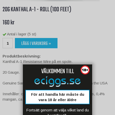
20G KANTHAL A-1 - ROLL (100 FEET)
160 kr
Antal i lager (5 st)
LÄGG I VARUKORG »
Produktbeskrivning:
Kanthal A-1 Resistanse Wire på en spole.
VÄLKOMMEN TILL
20 Gauge.
Genuine Sandvik Wire - Smelted in Sweden - Milled in the USA
Innehåller: ca. 70% järn, 0,08% karbon, 0,7% siliciums, 0,4%
För att handla här måste du
mangan, ca 22% krom, 5,8% aluminium
vara 18 år eller äldre
Fortsätt genom att välja vilket land du