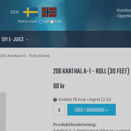
Kundse
SEK
Öppetti
Moms visas:
Inkl
Exkl
DIY E-JUICE
20G Kanthal A-1 - Roll (30 feet)
20G KANTHAL A-1 - ROLL (30 FEET)
60 kr
Endast få kvar i lagret (2 st)
LÄGG I VARUKORG »
Produktbeskrivning:
Kanthal A-1 Resistance Wire on a spool 