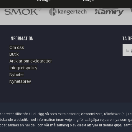
INFORMATION
TA D
Om oss
Butik
Artiklar om e-cigaretter
Integitetspolicy
Nyheter
Nyhetsbrev
garetter, tillbehör till el-cigg så som extra batterier, clearomizers, rökvätskor (e-j
äckande webbutik med information inom vejpning för att hjälpa vejpare, nya som gamla
et saknas en hel del, och vår målsättning blev direkt att fylla ut denna glipa, samt