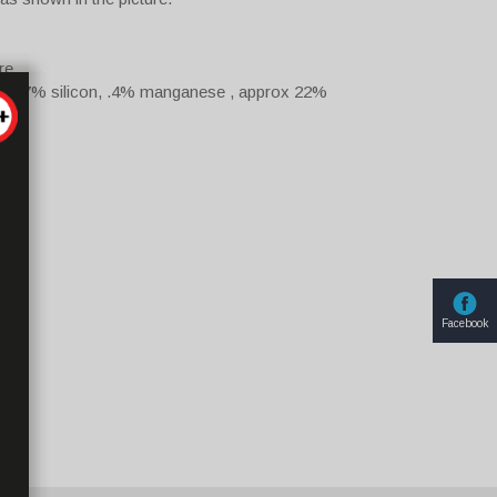
re.
n, .7% silicon, .4% manganese , approx 22%
Facebook