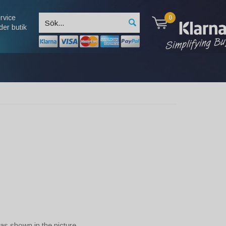
rvice
0
der butik
as shown in the picture.