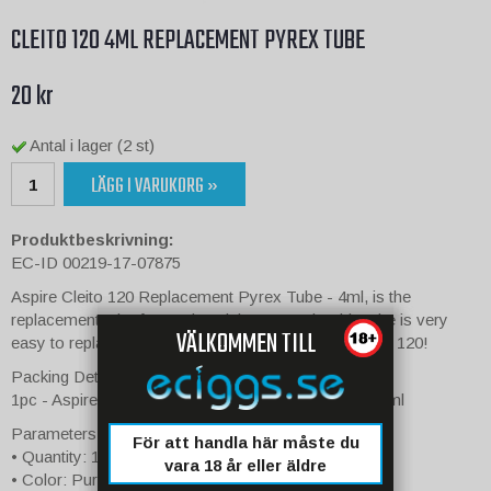
CLEITO 120 4ML REPLACEMENT PYREX TUBE
20 kr
Antal i lager (2 st)
LÄGG I VARUKORG »
Produktbeskrivning:
EC-ID 00219-17-07875
Aspire Cleito 120 Replacement Pyrex Tube - 4ml, is the
replacement tube for Aspire Cleito 120 tank. This tube is very
VÄLKOMMEN TILL
easy to replace. Get is as a spare part for your Cleito 120!
Packing Details:
1pc - Aspire Cleito 120 Replacement Pyrex Tube - 4ml
Parameters:
För att handla här måste du
• Quantity: 1pc
vara 18 år eller äldre
• Color: Pure