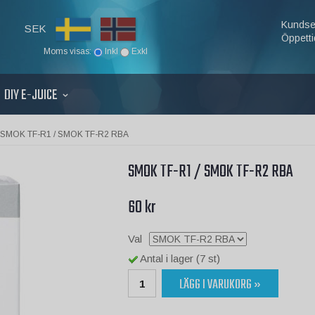
Kundse
SEK
Öppetti
Moms visas:
Inkl
Exkl
DIY E-JUICE
SMOK TF-R1 / SMOK TF-R2 RBA
SMOK TF-R1 / SMOK TF-R2 RBA
60 kr
Val
Antal i lager (7 st)
LÄGG I VARUKORG »