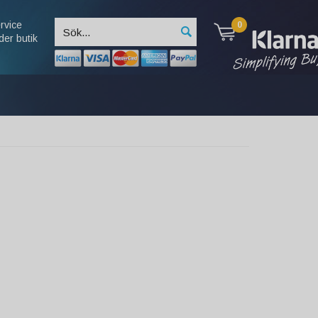
rvice
0
der butik