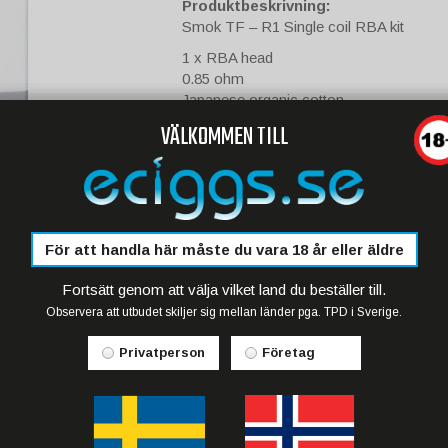
Produktbeskrivning:
Smok TF – R1 Single coil RBA kit
1 x RBA head
0.85 ohm
Japanese organic cotton
3 x heating coils
VÄLKOMMEN TILL
2 x screws
1 x washer
OR
Smok TF – R2 Dual coil RBA kit
1 x RBA head
För att handla här måste du vara 18 år eller äldre
0.25 ohm
Japanese organic cotton
Fortsätt genom att välja vilket land du beställer till.
4 x heating coils
Observera att utbudet skiljer sig mellan länder pga. TPD i Sverige.
2 screws
1 x washer
Privatperson
Företag