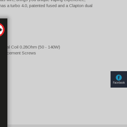
has a turbo 4.0, patented fused and a Clapton dual
n Dual Coil 0.28Ohm (50 - 140W)
 replacement Screws
k
Facebook