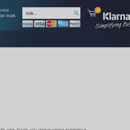
rvice
0
der butik
ials wire, brings you unique vaping experience,