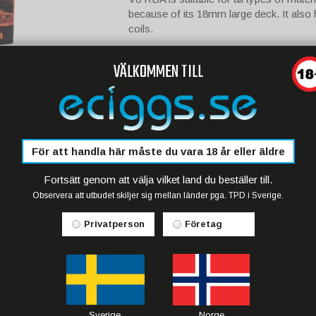
because of its 18mm large deck. It also 
coils.
Features:
VÄLKOMMEN TILL
1. 18mm large deck
2. Turbo: 4.0T-X
3. Pre-installed: Patented Fused Clapto
4. 1 x Allen Key, 2 X Sealing Rings, 4 X
För att handla här måste du vara 18 år eller äldre
Tips:
-Suitable for TFV8 CLOUD BEAST Tan
Fortsätt genom att välja vilket land du beställer till.
Observera att utbudet skiljer sig mellan länder pga. TPD i Sverige.
Privatperson
Företag
Sverige
Norge