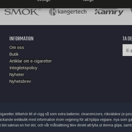
INFORMATION
TA D
Om oss
Butik
Artiklar om e-cigaretter
Integitetspolicy
Nyheter
Nyhetsbrev
garetter, tillbehör till el-cigg så som extra batterier, clearomizers, rökvätskor (e-j
äckande webbutik med information inom vejpning för att hjälpa vejpare, nya som gamla
et saknas en hel del, och vår målsättning blev direkt att fylla ut denna glipa, samt