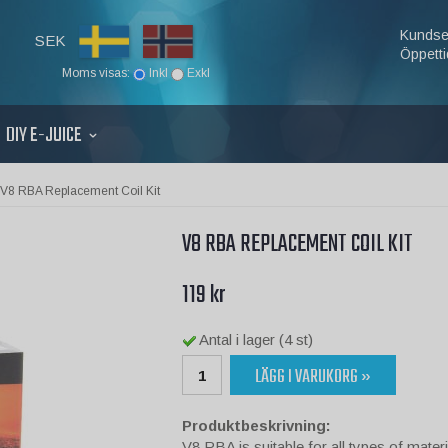
Kundse
SEK
Öppetti
Moms visas:
Inkl
Exkl
DIY E-JUICE
V8 RBA Replacement Coil Kit
V8 RBA REPLACEMENT COIL KIT
119 kr
Antal i lager (4 st)
LÄGG I VARUKORG »
Produktbeskrivning:
V8 RBA is suitable for all types of mater