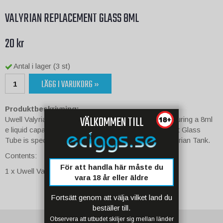
VALYRIAN REPLACEMENT GLASS 8ML
20 kr
Antal i lager (3 st)
LÄGG I VARUKORG »
Produktbeskrivning:
VÄLKOMMEN TILL
Uwell Valyrian Glass is a replacement glass tube featuring a 8ml
e liquid capacity. The Uwell Valyrian 8ml Replacement Glass
Tube is specifically designed for the use with the Valyrian Tank.
Contents:
För att handla här måste du
1 x Uwell Valyrian 8ml Replacement Glass
vara 18 år eller äldre
Fortsätt genom att välja vilket land du
beställer till.
Observera att utbudet skiljer sig mellan länder