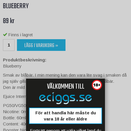
BLUEBERRY
89 kr
Finns i lagret
LÄGG I VARUKORG »
Produktbeskrivning:
Blueberry
Smak av blåbär. I min mening kan den vara lite svag i smaken då
jag själv gillar väldigt söta smaker men den smakar blåbär.
VÄLKOMMEN TILL
Den är mild nog att man kan vejpa den hela dagen....
Ejuice International tillverkade i Sverige.
PG50/VG50
Nicotine: 0mg
För att handla här måste du
Bottle: 60ml
vara 18 år eller äldre
Content: 40ml
Booster Nicotine Space: 20ml
Fortsätt genom att välja vilket land du