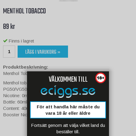
MENTHOL TOBACCO
89 kr
Finns i lagret
LÄGG I VARUKORG »
Produktbeskrivning:
Menthol Tobacco
VÄLKOMMEN TILL
Menthol tobakssmak
PG50/VG50
Nicotine: 0mg
Bottle: 60ml
För att handla här måste du
Content: 40ml
vara 18 år eller äldre
Booster Nicotine Space: 20ml
Fortsätt genom att välja vilket land du
beställer till.