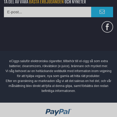
TA DEL AV VÅRA
BÄSTA ERBJUDANDEN
OCH NYHETER
eCiggs saluför elektroniska cigaretter, tillbehör till el-cigg så som extra
batterier, clearomizers, rökvätskor (e-juice), brännare och mycket mer.
Vi såg behovet av en heltäckande webbutik med information inom vejpning
för att hjälpa vejpare, nya som gamla att hitta rätt produkter.
Efter en granskning av marknaden såg vi att det saknas en hel del, och vår
målsättning blev direkt att fylla ut denna glipa, samt förbättra den redan
befintliga informationen.