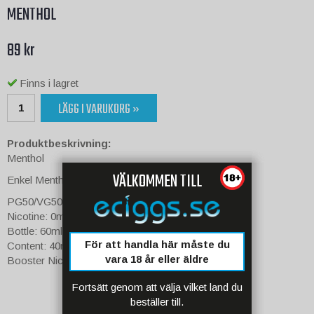
MENTHOL
89 kr
Finns i lagret
LÄGG I VARUKORG »
Produktbeskrivning:
Menthol
VÄLKOMMEN TILL
Enkel Menthol smak
PG50/VG50
Nicotine: 0mg
Bottle: 60ml
För att handla här måste du
Content: 40ml
vara 18 år eller äldre
Booster Nicotine Space: 20ml
Fortsätt genom att välja vilket land du
beställer till.