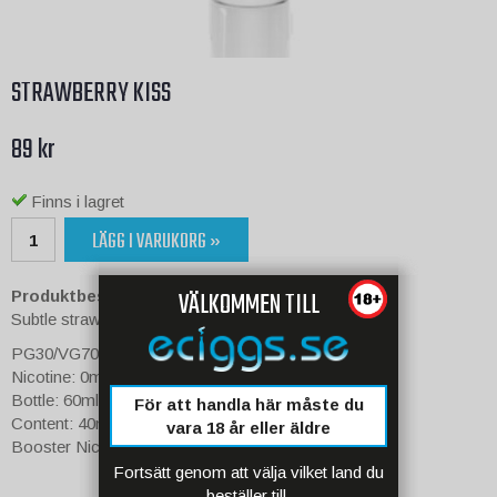
STRAWBERRY KISS
89 kr
Finns i lagret
LÄGG I VARUKORG »
VÄLKOMMEN TILL
Produktbeskrivning:
Subtle strawberry taste with a twist of freshness.
PG30/VG70
Nicotine: 0mg
Bottle: 60ml
För att handla här måste du
Content: 40ml
vara 18 år eller äldre
Booster Nicotine Space: 20ml
Fortsätt genom att välja vilket land du
beställer till.