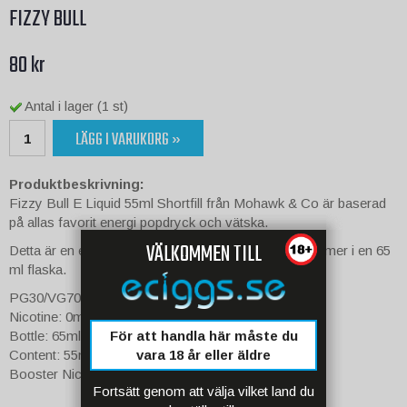
FIZZY BULL
80 kr
Antal i lager (1 st)
LÄGG I VARUKORG »
Produktbeskrivning:
Fizzy Bull E Liquid 55ml Shortfill från Mohawk & Co är baserad
på allas favorit energi popdryck och vätska.
VÄLKOMMEN TILL
Detta är en e-juice med ursprung i Malaysia och kommer i en 65
ml flaska.
PG30/VG70
Nicotine: 0mg
För att handla här måste du
Bottle: 65ml
vara 18 år eller äldre
Content: 55ml
Booster Nicotine Space: 10ml
Fortsätt genom att välja vilket land du