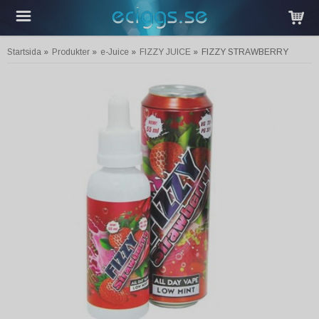
Startsida
»
Produkter
»
e-Juice
»
FIZZY JUICE
»
FIZZY STRAWBERRY