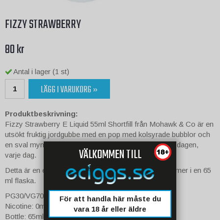
FIZZY STRAWBERRY
80 kr
Antal i lager (1 st)
LÄGG I VARUKORG »
Produktbeskrivning:
Fizzy Strawberry E Liquid 55ml Shortfill från Mohawk & Co är en
utsökt fruktig jordgubbe med en pop med kolsyrade bubblor och
en sval mynta som gör att du älskar denna vape hela dagen,
VÄLKOMMEN TILL
varje dag.
Detta är en e-juice med ursprung i Malaysia och kommer i en 65
ml flaska.
PG30/VG70
För att handla här måste du
Nicotine: 0mg
vara 18 år eller äldre
Bottle: 65ml